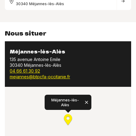
30340 Méjannes-lès-Alès
Nous situer
Méjannes-lès-Alès
135 avenue Antoine Emile
30340 Méjannes-lès-Alès
04 66 61 30 92
mejannes@btpcfa-occitanie.fr
Méjannes-lès-
Alès