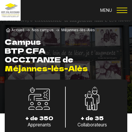
Aller au contenu principal
MENU
Fil d'Ariane
Accueil
Nos campus
Méjannes-lès-Alès
Campus
BTP CFA
OCCITANIE de
Méjannes-lès-Alès
+ de 350
+ de 35
Apprenants
Collaborateurs