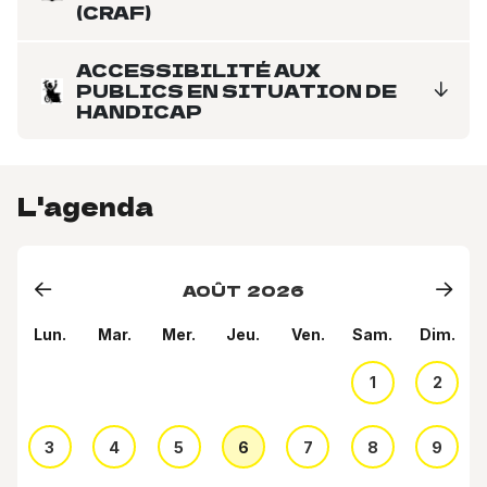
(CRAF)
ACCESSIBILITÉ AUX
PUBLICS EN SITUATION DE
HANDICAP
L'agenda
AOÛT
2026
Lun.
Mar.
Mer.
Jeu.
Ven.
Sam.
Dim.
1
2
3
4
5
6
7
8
9