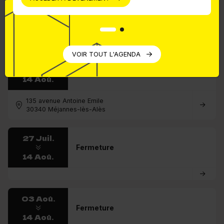
14 Aoû.
375 rue Emile Picard
34080 Montpellier
VOIR TOUT L'AGENDA
27 Juil.
Fermeture
14 Aoû.
135 avenue Antoine Emile
30340 Méjannes-lès-Alès
27 Juil.
Fermeture
14 Aoû.
03 Aoû.
Fermeture
14 Aoû.