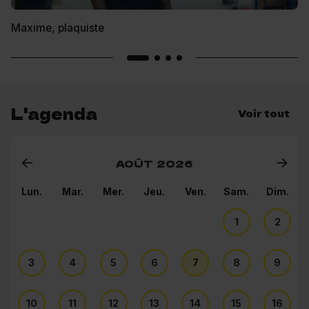
Maxime, plaquiste
L'agenda
Voir tout
AOÛT
2026
Lun.
Mar.
Mer.
Jeu.
Ven.
Sam.
Dim.
1
2
3
4
5
6
7
8
9
10
11
12
13
14
15
16