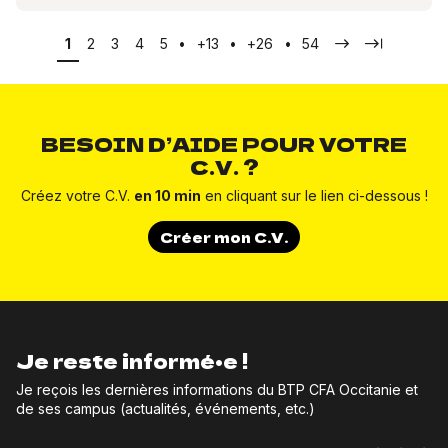
Pagination
Page actuelle
Page
Page
Page
Page
Page
Page
Page
Page suivante
Dernière pa
1
2
3
4
5
•
+13
•
+26
•
54
BESOIN D’AIDE POUR VOTRE
C.V. ?
Créez votre C.V.
en 10 min
en cliquant sur le lien ci-dessous !
Créer mon C.V.
Je reste informé•e !
Je reçois les dernières informations du BTP CFA Occitanie et
de ses campus (actualités, événements, etc.)