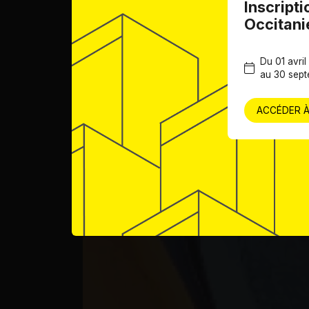
Inscripti
Occitani
Du 01 avri
au 30 sep
ACCÉDER À