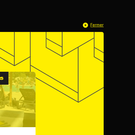
Fermer
Trouver
S
une formation
aux métiers
de la construction