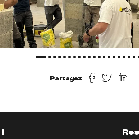
Partagez
 !
Res