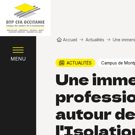
Aller au contenu principal
Fil d'Ariane
Accueil
Actualités
Une immersi
MENU
ACTUALITÉS
Campus de Montpe
Une imme
professio
autour d
l'Isolatio