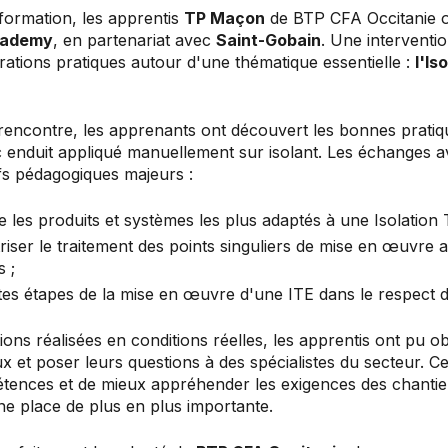
formation, les apprentis
TP Maçon
de BTP CFA Occitanie on
cademy
, en partenariat avec
Saint-Gobain
. Une interventio
ations pratiques autour d'une thématique essentielle :
l'Is
 rencontre, les apprenants ont découvert les bonnes pratiq
enduit appliqué manuellement sur isolant. Les échanges ave
ifs pédagogiques majeurs :
ire les produits et systèmes les plus adaptés à une Isolation
ser le traitement des points singuliers de mise en œuvre af
s ;
ntes étapes de la mise en œuvre d'une ITE dans le respect d
ns réalisées en conditions réelles, les apprentis ont pu o
x et poser leurs questions à des spécialistes du secteur. 
tences et de mieux appréhender les exigences des chantier
e place de plus en plus importante.