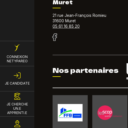
Muret
21 rue Jean-François Romieu
31600 Muret
05 61 16 85 20
Menu du compte de l'util
CONNEXION
NETYPAREO
Nos partenaires
JE CANDIDATE
JE CHERCHE
UN.E
APPRENTI.E