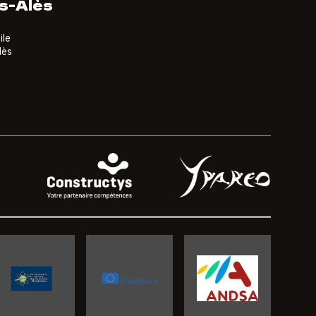
s-Alès
ile
lès