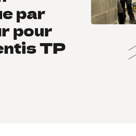
e par
ur pour
entis TP