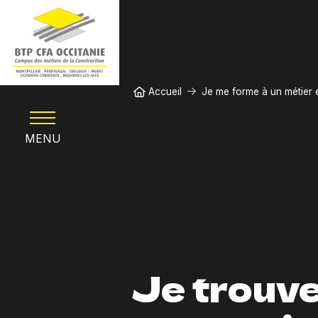
Aller au contenu principal
Fil d'Ariane
Accueil
Je me forme à un métier 
MENU
Je trouv