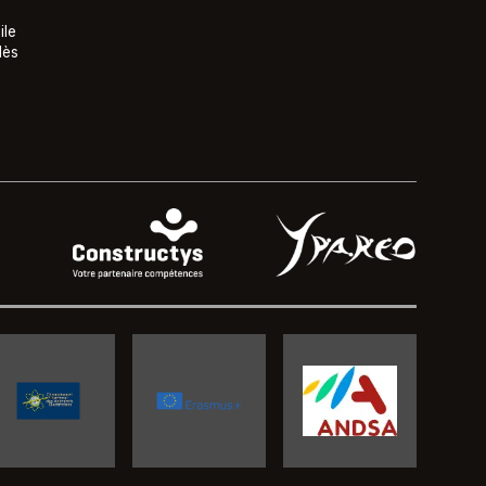
ile
lès