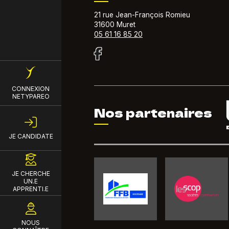
21 rue Jean-François Romieu
31600 Muret
05 61 16 85 20
Menu du compte de l'util
CONNEXION
NETYPAREO
Nos partenaires
JE CANDIDATE
JE CHERCHE
UN.E
APPRENTI.E
NOUS