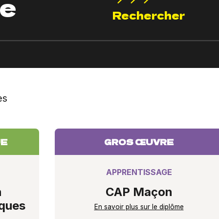
se
es
UE
GROS ŒUVRE
APPRENTISSAGE
n
CAP Maçon
iques
En savoir plus sur le diplôme