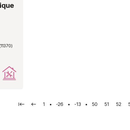
ique
(11370)
Première page
Page précédente
Page
Page
Page
Page
Page
Page
1
•
-26
•
-13
•
50
51
52