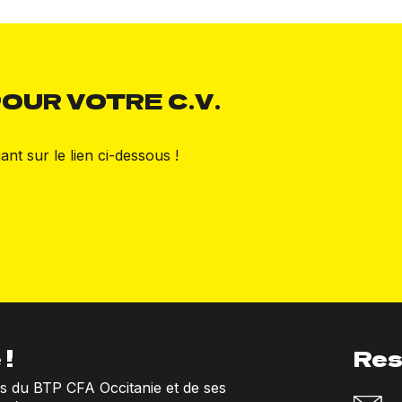
OUR VOTRE C.V.
ant sur le lien ci-dessous !
 !
Res
ns du BTP CFA Occitanie et de ses