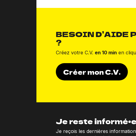
BESOIN D’AIDE P
?
Créez votre C.V.
en 10 min
en cliqu
Créer mon C.V.
Je reste informé•e
Je reçois les dernières informatio