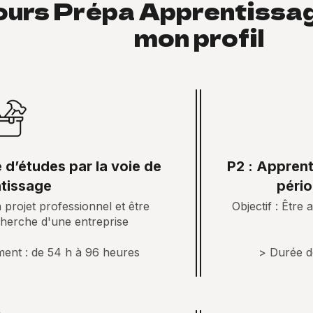
ours Prépa Apprentissag
mon profil
 d’études par la voie de
P2 : Apprent
ntissage
pério
n projet professionnel et être
Objectif : Êtr
herche d'une entreprise
ent : de 54 h à 96 heures
> Durée d