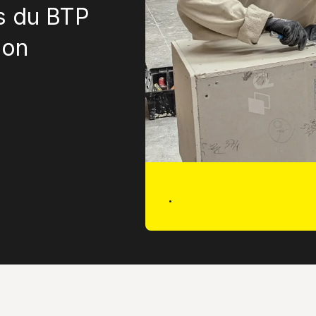
rs du BTP
son
.