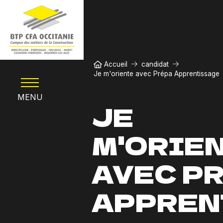
Aller au contenu principal
Fil d'Ariane
Accueil
candidat
Je m'oriente avec Prépa Apprentissage
MENU
JE
M'ORIE
AVEC P
APPREN