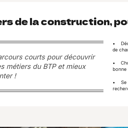
rs de la construction, p
• Décou
de chan
rcours courts pour découvrir
• Chois
es métiers du BTP et mieux
bonne 
nter !
• Se p
recher