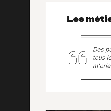
Les métie
Des pa
tous l
m'orie