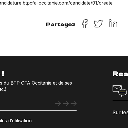
candidature.btpcfa-occitanie.com/candidate/91/create
Partagez
 !
Res
ns du BTP CFA Occitanie et de ses
c.)
Sur le
es d’utilisation