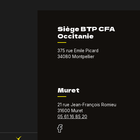
Siège BTP CFA
Occitanie
375 rue Emile Picard
34080 Montpellier
Muret
21 rue Jean-François Romieu
31600 Muret
05 61 16 85 20
Menu du compte de l'util