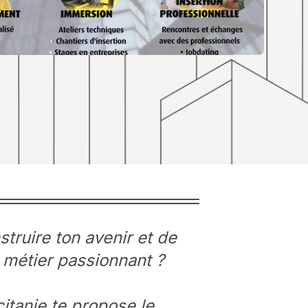
truire ton avenir et de
 métier passionnant ?
tanie te propose le