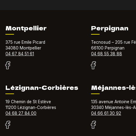
Montpellier
Perpignan
375 rue Emile Picard
Tecnosud – 205 rue Fé
34080 Montpellier
66100 Perpignan
04 67 84 51 61
04 68 55 38 88
Lézignan-Corbières
Méjannes-lè
19 Chemin de St Estève
135 avenue Antoine Em
11200 Lézignan-Corbières
30340 Méjannes-lès-A
04 68 27 84 00
04 66 61 30 92
isateur