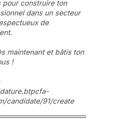
 pour construire ton
ssionnel dans un secteur
respectueux de
ent.
ès maintenant et bâtis ton
ous !
idature.btpcfa-
m/candidate/91/create