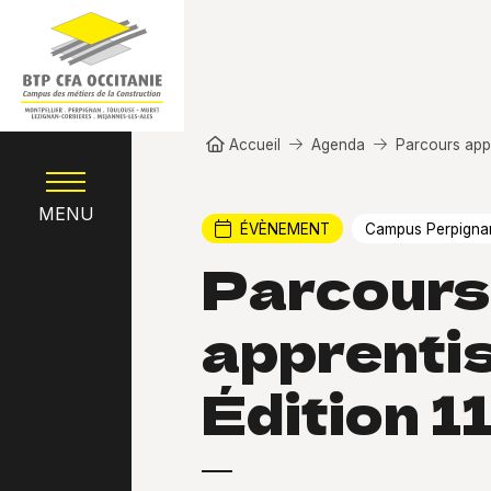
Aller au contenu principal
Fil d'Ariane
Accueil
Agenda
Parcours appr
MENU
ÉVÈNEMENT
Campus Perpigna
Parcours
apprentis
Édition 1