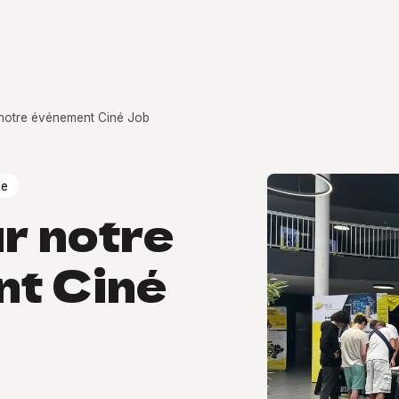
 notre événement Ciné Job
ie
r notre
t Ciné