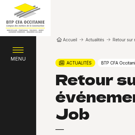
Aller au contenu principal
Fil d'Ariane
Accueil
Actualités
Retour sur
MENU
ACTUALITÉS
BTP CFA Occitan
Retour su
événemen
Job