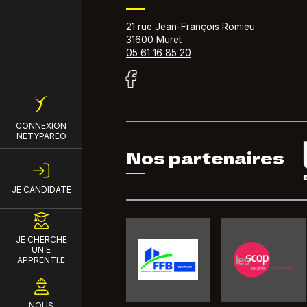
21 rue Jean-François Romieu
31600 Muret
05 61 16 85 20
Menu du compte de l'util
CONNEXION
NETYPAREO
Nos partenaires
JE CANDIDATE
JE CHERCHE
UN.E
APPRENTI.E
NOUS