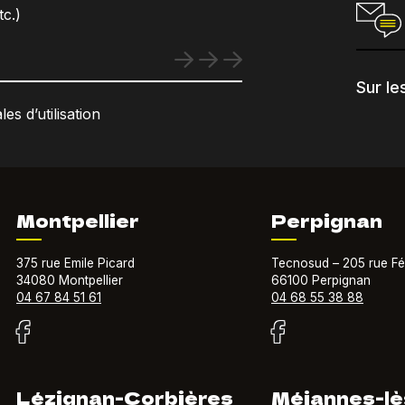
c.)
Sur le
es d’utilisation
Montpellier
Perpignan
375 rue Emile Picard
Tecnosud – 205 rue Fé
34080 Montpellier
66100 Perpignan
04 67 84 51 61
04 68 55 38 88
Lézignan-Corbières
Méjannes-lè