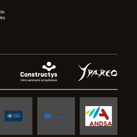
ile
lès