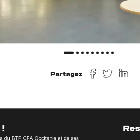
Partagez
 !
Res
ns du BTP CFA Occitanie et de ses